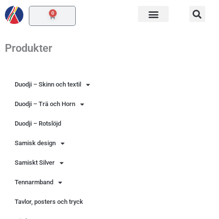
Hoppa
0
Varukorg
till
innehåll
Produkter
Duodji – Skinn och textil
Duodji – Trä och Horn
Duodji – Rotslöjd
Samisk design
Samiskt Silver
Tennarmband
Tavlor, posters och tryck