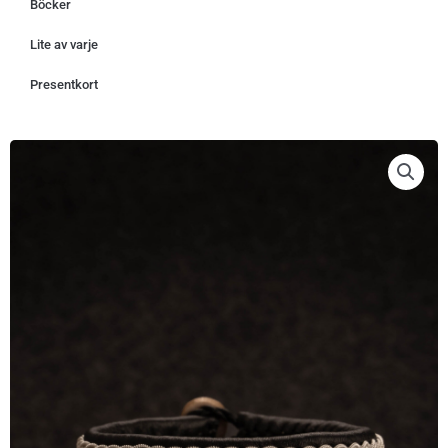
Böcker
Lite av varje
Presentkort