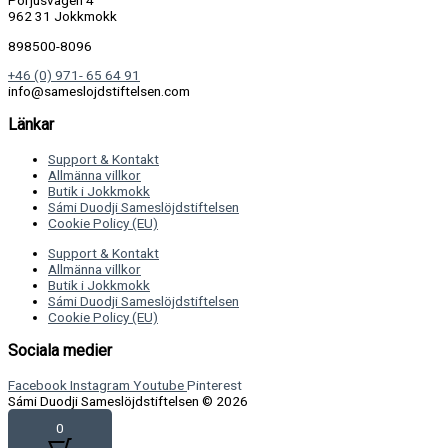
Porjusvägen 4
962 31 Jokkmokk
898500-8096
+46 (0) 971- 65 64 91
info@sameslojdstiftelsen.com
Länkar
Support & Kontakt
Allmänna villkor
Butik i Jokkmokk
Sámi Duodji Sameslöjdstiftelsen
Cookie Policy (EU)
Support & Kontakt
Allmänna villkor
Butik i Jokkmokk
Sámi Duodji Sameslöjdstiftelsen
Cookie Policy (EU)
Sociala medier
Facebook
Instagram
Youtube
Pinterest
Sámi Duodji Sameslöjdstiftelsen © 2026
0