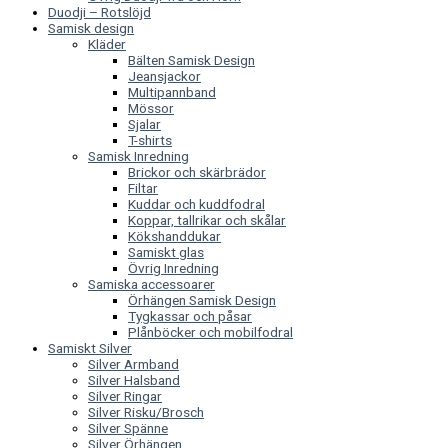
Duodji – Rotslöjd
Samisk design
Kläder
Bälten Samisk Design
Jeansjackor
Multipannband
Mössor
Sjalar
T-shirts
Samisk Inredning
Brickor och skärbrädor
Filtar
Kuddar och kuddfodral
Koppar, tallrikar och skålar
Kökshanddukar
Samiskt glas
Övrig Inredning
Samiska accessoarer
Örhängen Samisk Design
Tygkassar och påsar
Plånböcker och mobilfodral
Samiskt Silver
Silver Armband
Silver Halsband
Silver Ringar
Silver Risku/Brosch
Silver Spänne
Silver Örhängen