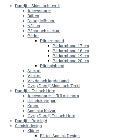
Duodji – Skinn och textil
Accessoarer
Bälten
Duodji Mössor
Nålhus
Påsar och säckar
Pärlor
Pärlarmband
Pärlarmband 17 cm
Pärlarmband 18 cm
Pärlarmband 19 cm
Pärlarmband 20 cm
Pärlhalsband
Stickat
Väskor
Vävda och lagda band
Övrig Duodji Skinn och Textil
Duodji – Trä och Horn
Accessoarer – Trä och horn
Halsduksringar
Kosor
Samiska Knivar
Övrig Duodji Trä och Horn
Duodji – Rotslöjd
Samisk design
Kläder
Bälten Samisk Design