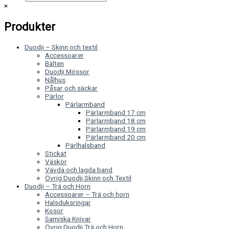
×
Produkter
Duodji – Skinn och textil
Accessoarer
Bälten
Duodji Mössor
Nålhus
Påsar och säckar
Pärlor
Pärlarmband
Pärlarmband 17 cm
Pärlarmband 18 cm
Pärlarmband 19 cm
Pärlarmband 20 cm
Pärlhalsband
Stickat
Väskor
Vävda och lagda band
Övrig Duodji Skinn och Textil
Duodji – Trä och Horn
Accessoarer – Trä och horn
Halsduksringar
Kosor
Samiska Knivar
Övrig Duodji Trä och Horn