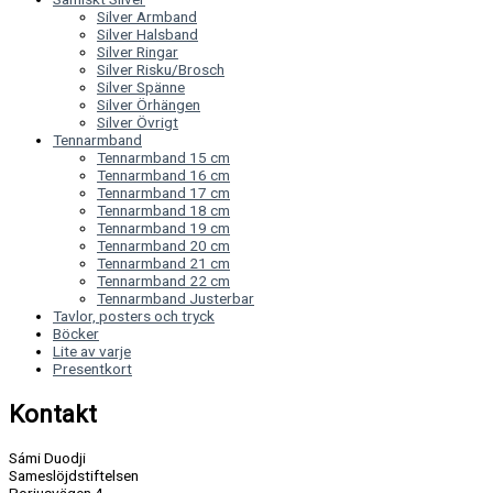
Silver Armband
Silver Halsband
Silver Ringar
Silver Risku/Brosch
Silver Spänne
Silver Örhängen
Silver Övrigt
Tennarmband
Tennarmband 15 cm
Tennarmband 16 cm
Tennarmband 17 cm
Tennarmband 18 cm
Tennarmband 19 cm
Tennarmband 20 cm
Tennarmband 21 cm
Tennarmband 22 cm
Tennarmband Justerbar
Tavlor, posters och tryck
Böcker
Lite av varje
Presentkort
Kontakt
Sámi Duodji
Sameslöjdstiftelsen