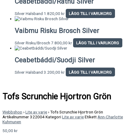
Ceabetbáddi/Rátnu Silver
Silver Halsband
1.820,00
kr
LÄGG TILL I VARUKORG
Vaibmu Risku Brosch Silver
Silver Risku/Brosch
7.800,00
kr
LÄGG TILL I VARUKORG
Ceabetbáddi/Suodji Silver
Silver Halsband
3.200,00
kr
LÄGG TILL I VARUKORG
Tofs Scrunchie Hjortron Grön
Webbshop
›
Lite av varje
›
Tofs Scrunchie Hjortron Grön
Artikelnummer
322004
Kategori
Lite av varje
Etikett
Ann-Charlotte
Kuhmunen
50,00
kr