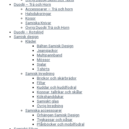
Duodji – Trä och Horn
Accessoarer – Trä och horn
Halsduksringar
Kosor
Samiska Knivar
Övrig Duodji Trä och Horn
Duodji – Rotslöjd
Samisk design
Kläder
Bälten Samisk Design
Jeansjackor
Multipannband
Mössor
Sjalar
T-shirts
Samisk Inredning
Brickor och skärbrädor
Filtar
Kuddar och kuddfodral
Koppar, tallrikar och skålar
Kökshanddukar
Samiskt glas
Övrig Inredning
Samiska accessoarer
Örhängen Samisk Design
Tygkassar och påsar
Plånböcker och mobilfodral
Samiskt Silver