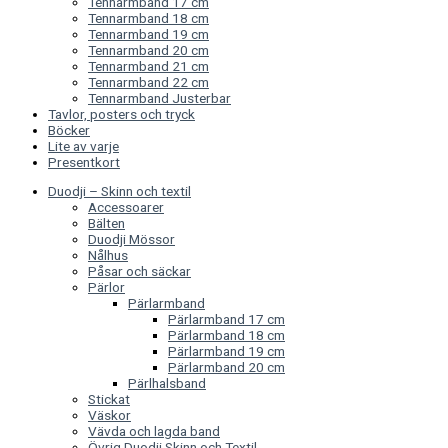
Tennarmband 17 cm
Tennarmband 18 cm
Tennarmband 19 cm
Tennarmband 20 cm
Tennarmband 21 cm
Tennarmband 22 cm
Tennarmband Justerbar
Tavlor, posters och tryck
Böcker
Lite av varje
Presentkort
Duodji – Skinn och textil
Accessoarer
Bälten
Duodji Mössor
Nålhus
Påsar och säckar
Pärlor
Pärlarmband
Pärlarmband 17 cm
Pärlarmband 18 cm
Pärlarmband 19 cm
Pärlarmband 20 cm
Pärlhalsband
Stickat
Väskor
Vävda och lagda band
Övrig Duodji Skinn och Textil