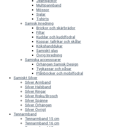
Jeansjackor
Multipannband
Mössor
Sjalar
T-shirts
Samisk Inredning
Brickor och skärbrädor
Filtar
Kuddar och kuddfodral
Koppar, tallrikar och skålar
Kökshanddukar
Samiskt glas
Övrig Inredning
Samiska accessoarer
Örhängen Samisk Design
Tygkassar och påsar
Plånböcker och mobilfodral
Samiskt Silver
Silver Armband
Silver Halsband
Silver Ringar
Silver Risku/Brosch
Silver Spänne
Silver Örhängen
Silver Övrigt
Tennarmband
Tennarmband 15 cm
Tennarmband 16 cm