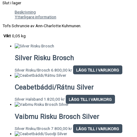
Slut i lager
Beskrivning
Ytterligare information
Tofs Schruncie av Ann-Charlotte Kuhmunen.
Vikt
0,05 kg
Silver Risku Brosch
Silver Risku/Brosch
6.800,00
kr
LÄGG TILL I VARUKORG
Ceabetbáddi/Rátnu Silver
Silver Halsband
1.820,00
kr
LÄGG TILL I VARUKORG
Vaibmu Risku Brosch Silver
Silver Risku/Brosch
7.800,00
kr
LÄGG TILL I VARUKORG