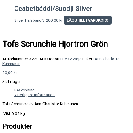
Ceabetbáddi/Suodji Silver
Silver Halsband
3.200,00
kr
LÄGG TILL I VARUKORG
Tofs Scrunchie Hjortron Grön
Artikelnummer
322004
Kategori
Lite av varje
Etikett
Ann-Charlotte
Kuhmunen
50,00
kr
Slut i lager
Beskrivning
Ytterligare information
Tofs Schruncie av Ann-Charlotte Kuhmunen.
Vikt
0,05 kg
Produkter