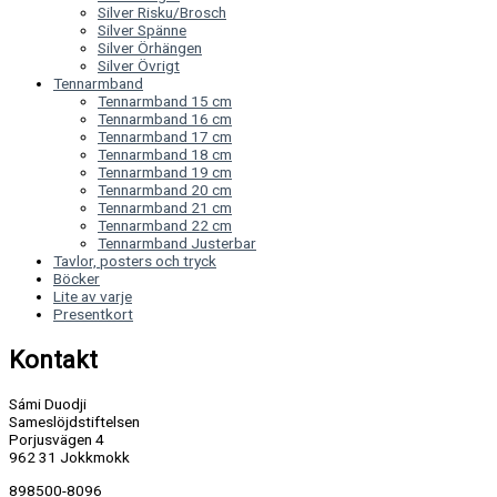
Silver Risku/Brosch
Silver Spänne
Silver Örhängen
Silver Övrigt
Tennarmband
Tennarmband 15 cm
Tennarmband 16 cm
Tennarmband 17 cm
Tennarmband 18 cm
Tennarmband 19 cm
Tennarmband 20 cm
Tennarmband 21 cm
Tennarmband 22 cm
Tennarmband Justerbar
Tavlor, posters och tryck
Böcker
Lite av varje
Presentkort
Kontakt
Sámi Duodji
Sameslöjdstiftelsen
Porjusvägen 4
962 31 Jokkmokk
898500-8096