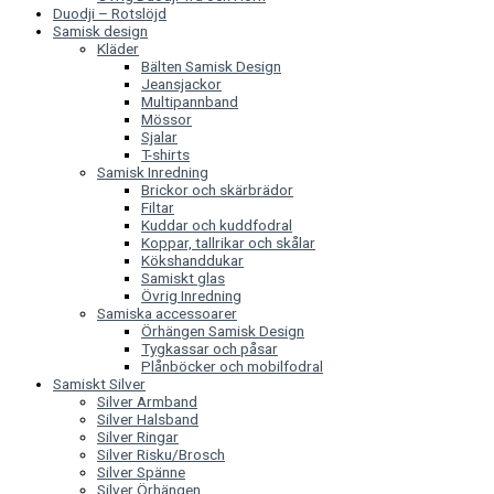
Duodji – Rotslöjd
Samisk design
Kläder
Bälten Samisk Design
Jeansjackor
Multipannband
Mössor
Sjalar
T-shirts
Samisk Inredning
Brickor och skärbrädor
Filtar
Kuddar och kuddfodral
Koppar, tallrikar och skålar
Kökshanddukar
Samiskt glas
Övrig Inredning
Samiska accessoarer
Örhängen Samisk Design
Tygkassar och påsar
Plånböcker och mobilfodral
Samiskt Silver
Silver Armband
Silver Halsband
Silver Ringar
Silver Risku/Brosch
Silver Spänne
Silver Örhängen