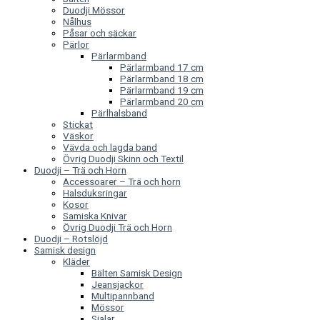
Duodji Mössor
Nålhus
Påsar och säckar
Pärlor
Pärlarmband
Pärlarmband 17 cm
Pärlarmband 18 cm
Pärlarmband 19 cm
Pärlarmband 20 cm
Pärlhalsband
Stickat
Väskor
Vävda och lagda band
Övrig Duodji Skinn och Textil
Duodji – Trä och Horn
Accessoarer – Trä och horn
Halsduksringar
Kosor
Samiska Knivar
Övrig Duodji Trä och Horn
Duodji – Rotslöjd
Samisk design
Kläder
Bälten Samisk Design
Jeansjackor
Multipannband
Mössor
Sjalar