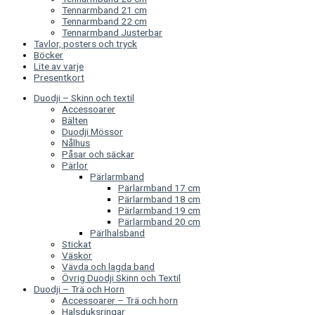
Tennarmband 21 cm
Tennarmband 22 cm
Tennarmband Justerbar
Tavlor, posters och tryck
Böcker
Lite av varje
Presentkort
Duodji – Skinn och textil
Accessoarer
Bälten
Duodji Mössor
Nålhus
Påsar och säckar
Pärlor
Pärlarmband
Pärlarmband 17 cm
Pärlarmband 18 cm
Pärlarmband 19 cm
Pärlarmband 20 cm
Pärlhalsband
Stickat
Väskor
Vävda och lagda band
Övrig Duodji Skinn och Textil
Duodji – Trä och Horn
Accessoarer – Trä och horn
Halsduksringar