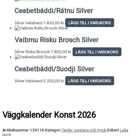
Ceabetbáddi/Rátnu Silver
Silver Halsband
1.820,00
kr
LÄGG TILL I VARUKORG
Vaibmu Risku Brosch Silver
Silver Risku/Brosch
7.800,00
kr
LÄGG TILL I VARUKORG
Ceabetbáddi/Suodji Silver
Silver Halsband
3.200,00
kr
LÄGG TILL I VARUKORG
Väggkalender Konst 2026
Artikelnummer
124116
Kategori
Tavlor, posters och tryck
Etikett
Leila
Nutti