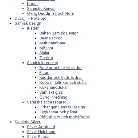
Kosor
Samiska Knivar
Övrig Duodji Trä och Horn
Duodji – Rotslöjd
Samisk design
Kläder
Bälten Samisk Design
Jeansjackor
Multipannband
Mössor
Sjalar
T-shirts
Samisk Inredning
Brickor och skärbrädor
Filtar
Kuddar och kuddfodral
Koppar, tallrikar och skålar
Kökshanddukar
Samiskt glas
Övrig Inredning
Samiska accessoarer
Örhängen Samisk Design
Tygkassar och påsar
Plånböcker och mobilfodral
Samiskt Silver
Silver Armband
Silver Halsband
Silver Ringar