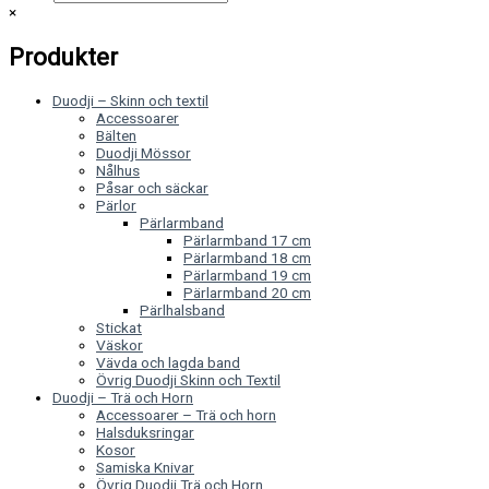
×
Produkter
Duodji – Skinn och textil
Accessoarer
Bälten
Duodji Mössor
Nålhus
Påsar och säckar
Pärlor
Pärlarmband
Pärlarmband 17 cm
Pärlarmband 18 cm
Pärlarmband 19 cm
Pärlarmband 20 cm
Pärlhalsband
Stickat
Väskor
Vävda och lagda band
Övrig Duodji Skinn och Textil
Duodji – Trä och Horn
Accessoarer – Trä och horn
Halsduksringar
Kosor
Samiska Knivar
Övrig Duodji Trä och Horn