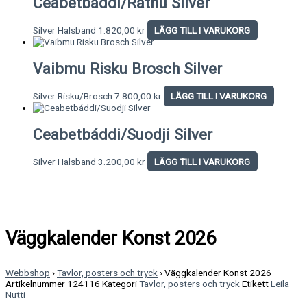
Ceabetbáddi/Rátnu Silver
Silver Halsband
1.820,00
kr
LÄGG TILL I VARUKORG
Vaibmu Risku Brosch Silver
Silver Risku/Brosch
7.800,00
kr
LÄGG TILL I VARUKORG
Ceabetbáddi/Suodji Silver
Silver Halsband
3.200,00
kr
LÄGG TILL I VARUKORG
Väggkalender Konst 2026
Webbshop
›
Tavlor, posters och tryck
›
Väggkalender Konst 2026
Artikelnummer
124116
Kategori
Tavlor, posters och tryck
Etikett
Leila
Nutti