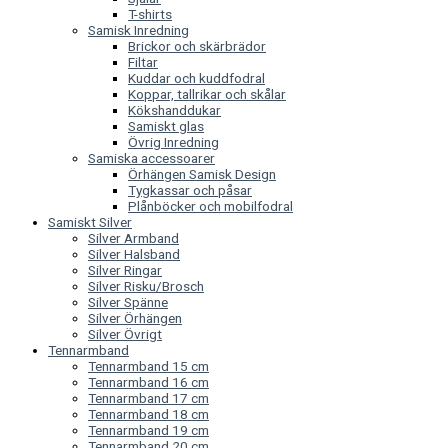
T-shirts
Samisk Inredning
Brickor och skärbrädor
Filtar
Kuddar och kuddfodral
Koppar, tallrikar och skålar
Kökshanddukar
Samiskt glas
Övrig Inredning
Samiska accessoarer
Örhängen Samisk Design
Tygkassar och påsar
Plånböcker och mobilfodral
Samiskt Silver
Silver Armband
Silver Halsband
Silver Ringar
Silver Risku/Brosch
Silver Spänne
Silver Örhängen
Silver Övrigt
Tennarmband
Tennarmband 15 cm
Tennarmband 16 cm
Tennarmband 17 cm
Tennarmband 18 cm
Tennarmband 19 cm
Tennarmband 20 cm