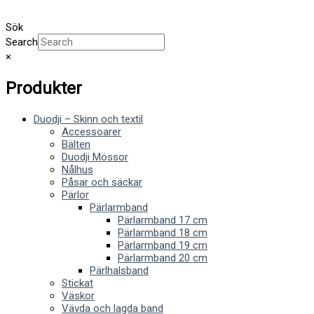
Sök
Search
×
Produkter
Duodji – Skinn och textil
Accessoarer
Bälten
Duodji Mössor
Nålhus
Påsar och säckar
Pärlor
Pärlarmband
Pärlarmband 17 cm
Pärlarmband 18 cm
Pärlarmband 19 cm
Pärlarmband 20 cm
Pärlhalsband
Stickat
Väskor
Vävda och lagda band