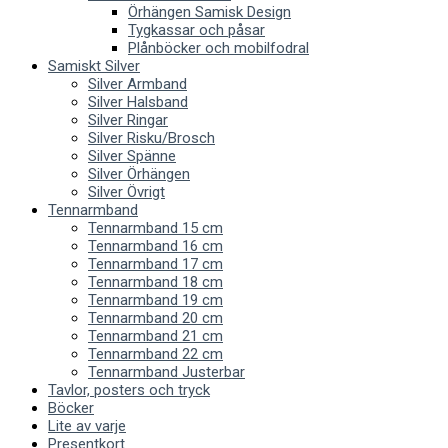
Örhängen Samisk Design
Tygkassar och påsar
Plånböcker och mobilfodral
Samiskt Silver
Silver Armband
Silver Halsband
Silver Ringar
Silver Risku/Brosch
Silver Spänne
Silver Örhängen
Silver Övrigt
Tennarmband
Tennarmband 15 cm
Tennarmband 16 cm
Tennarmband 17 cm
Tennarmband 18 cm
Tennarmband 19 cm
Tennarmband 20 cm
Tennarmband 21 cm
Tennarmband 22 cm
Tennarmband Justerbar
Tavlor, posters och tryck
Böcker
Lite av varje
Presentkort