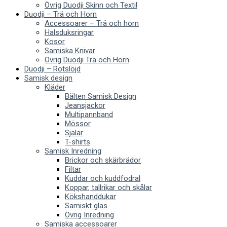
Övrig Duodji Skinn och Textil
Duodji – Trä och Horn
Accessoarer – Trä och horn
Halsduksringar
Kosor
Samiska Knivar
Övrig Duodji Trä och Horn
Duodji – Rotslöjd
Samisk design
Kläder
Bälten Samisk Design
Jeansjackor
Multipannband
Mössor
Sjalar
T-shirts
Samisk Inredning
Brickor och skärbrädor
Filtar
Kuddar och kuddfodral
Koppar, tallrikar och skålar
Kökshanddukar
Samiskt glas
Övrig Inredning
Samiska accessoarer