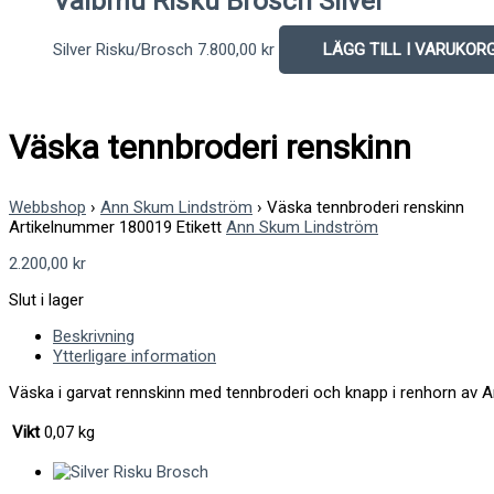
Vaibmu Risku Brosch Silver
Silver Risku/Brosch
7.800,00
kr
LÄGG TILL I VARUKOR
Väska tennbroderi renskinn
Webbshop
›
Ann Skum Lindström
›
Väska tennbroderi renskinn
Artikelnummer
180019
Etikett
Ann Skum Lindström
2.200,00
kr
Slut i lager
Beskrivning
Ytterligare information
Väska i garvat rennskinn med tennbroderi och knapp i renhorn av 
Vikt
0,07 kg