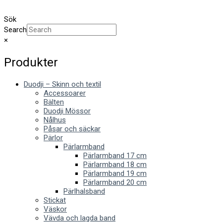
Sök
Search
×
Produkter
Duodji – Skinn och textil
Accessoarer
Bälten
Duodji Mössor
Nålhus
Påsar och säckar
Pärlor
Pärlarmband
Pärlarmband 17 cm
Pärlarmband 18 cm
Pärlarmband 19 cm
Pärlarmband 20 cm
Pärlhalsband
Stickat
Väskor
Vävda och lagda band