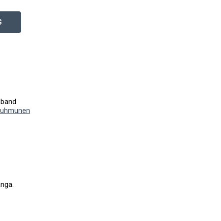
G
 band
 Kuhmunen
ånga.