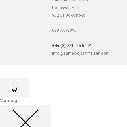
Sameslöjdstiftelsen
Porjusvägen 4
962 31 Jokkmokk
898500-8096
+46 (0) 971- 65 64 91
info@sameslojdstiftelsen.com
0
Varukorg