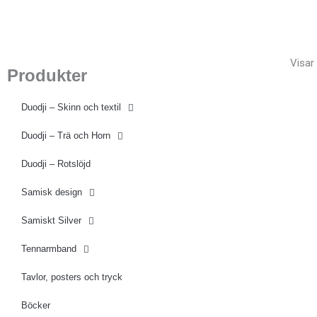
Hoppa
(opens
till
in
innehåll
a
Visar 
new
Produkter
tab)
Duodji – Skinn och textil
Duodji – Trä och Horn
Duodji – Rotslöjd
Samisk design
Samiskt Silver
Tennarmband
Tavlor, posters och tryck
Böcker