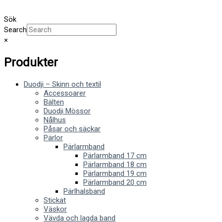
Sök
Search
×
Produkter
Duodji – Skinn och textil
Accessoarer
Bälten
Duodji Mössor
Nålhus
Påsar och säckar
Pärlor
Pärlarmband
Pärlarmband 17 cm
Pärlarmband 18 cm
Pärlarmband 19 cm
Pärlarmband 20 cm
Pärlhalsband
Stickat
Väskor
Vävda och lagda band