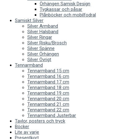
Örhängen Samisk Design
Tygkassar och påsar
Plånböcker och mobilfodral
Samiskt Silver
Silver Armband
Silver Halsband
Silver Ringar
Silver Risku/Brosch
Silver Spänne
Silver Örhängen
Silver Övrigt
Tennarmband
Tennarmband 15 cm
Tennarmband 16 cm
Tennarmband 17 cm
Tennarmband 18 cm
Tennarmband 19 cm
Tennarmband 20 cm
Tennarmband 21 cm
Tennarmband 22 cm
Tennarmband Justerbar
Tavlor, posters och tryck
Böcker
Lite av varje
Presentkort