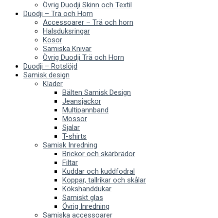
Övrig Duodji Skinn och Textil
Duodji – Trä och Horn
Accessoarer – Trä och horn
Halsduksringar
Kosor
Samiska Knivar
Övrig Duodji Trä och Horn
Duodji – Rotslöjd
Samisk design
Kläder
Bälten Samisk Design
Jeansjackor
Multipannband
Mössor
Sjalar
T-shirts
Samisk Inredning
Brickor och skärbrädor
Filtar
Kuddar och kuddfodral
Koppar, tallrikar och skålar
Kökshanddukar
Samiskt glas
Övrig Inredning
Samiska accessoarer