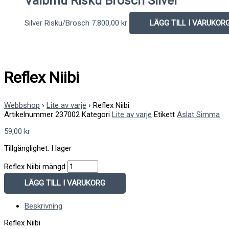
Vaibmu Risku Brosch Silver
Silver Risku/Brosch
7.800,00
kr
LÄGG TILL I VARUKOR
Reflex Niibi
Webbshop
›
Lite av varje
›
Reflex Niibi
Artikelnummer
237002
Kategori
Lite av varje
Etikett
Aslat Simma
59,00
kr
Tillgänglighet:
I lager
Reflex Niibi mängd
LÄGG TILL I VARUKORG
Beskrivning
Reflex Niibi